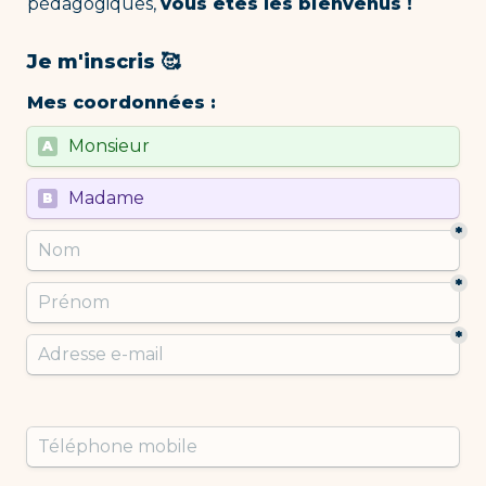
pédagogiques, 
vous êtes les bienvenus !
Je m'inscris 🥰
Mes coordonnées : 
Untitled multiple choice field
Monsieur
A
Untitled multiple choice field
Madame
B
*
*
*