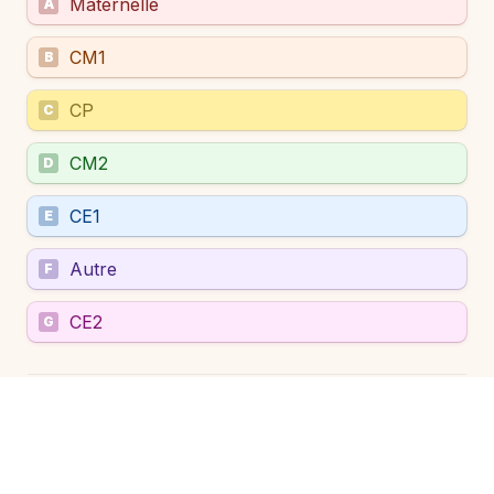
Maternelle
A
CM1
B
CP
C
CM2
D
CE1
E
Autre
F
CE2
G
newsletter
Je souhaite recevoir la newsletter pour être 
informé(e) des prochains événements.
Pour en savoir plus sur la gestion de vos données 