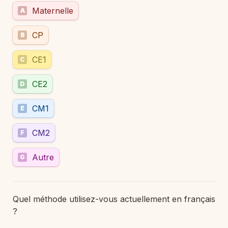
Maternelle
A
CP
B
CE1
C
CE2
D
CM1
E
CM2
F
Autre
G
Quel méthode utilisez-vous actuellement en français 
?