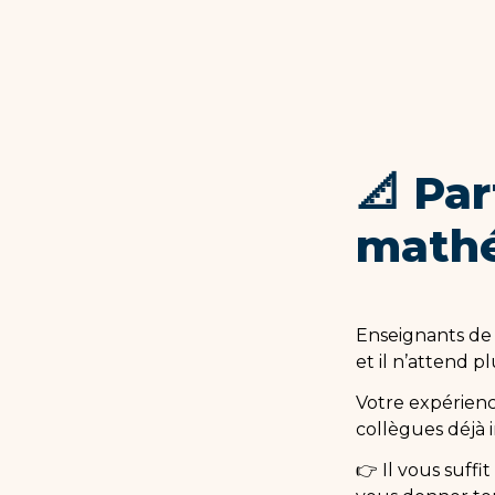
📐 Par
mathé
Enseignants de 
et il n’attend p
Votre expérience
collègues déjà i
👉 Il vous suffi