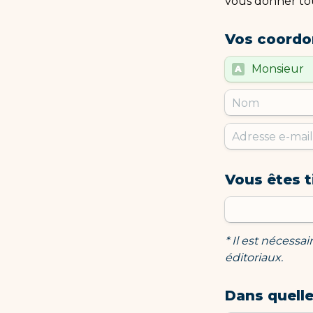
vous donner tout
Vos coordo
Untitled multi
Monsieur
A
Vous êtes t
* Il est nécessa
éditoriaux. 
Dans quelle