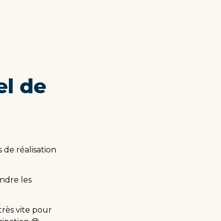
l de 
e réalisation 
ndre les 
rès vite pour 