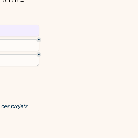
cipation 😊
ield
*
*
ces projets 