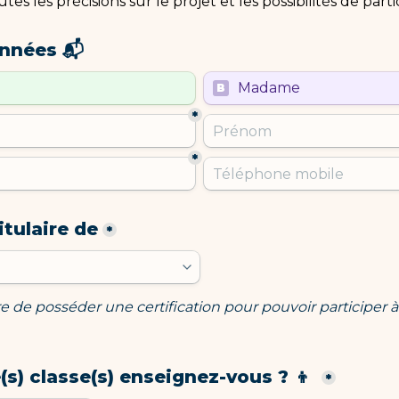
es les précisions sur le projet et les possibilités de parti
nnées 📬
ple choice field
Untitled multiple choice f
Madame
B
*
*
itulaire de
*
ire de posséder une certification pour pouvoir participer à 
(s) classe(s) enseignez-vous ? 👦 
*