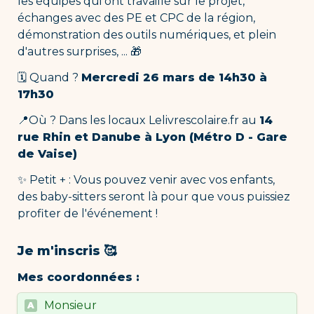
les équipes qui ont travaillé sur le projet, 
échanges avec des PE et CPC de la région, 
démonstration des outils numériques, et plein 
d'autres surprises, ... 🎁
🗓 Quand ? 
Mercredi 26 mars de 14h30 à 
17h30
📍Où ? Dans les locaux Lelivrescolaire.fr au 
14 
rue Rhin et Danube à Lyon (
Métro D - Gare 
de Vaise)
✨ Petit + : Vous pouvez venir avec vos enfants, 
des baby-sitters seront là pour que vous puissiez 
profiter de l'événement !
Je m'inscris 🥰
Mes coordonnées : 
Untitled multiple choice field
Monsieur
A