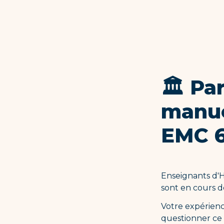
🏛️ Pa
manue
EMC 6
Enseignants d'H
sont en cours de
Votre expérienc
questionner ce 