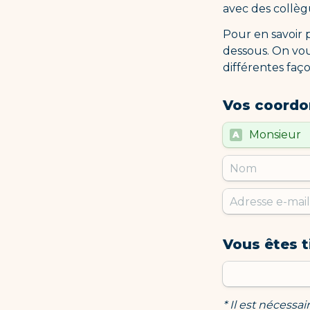
avec des collèg
Pour en savoir p
dessous. On vou
différentes faço
Vos coordo
Untitled multi
Monsieur
A
Vous êtes t
* Il est nécessa