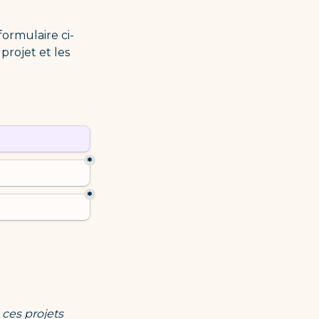
formulaire ci-
rojet et les 
ield
*
*
ces projets 