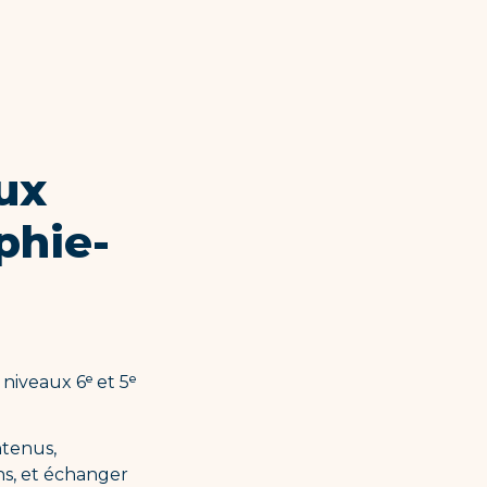
ux 
phie-
iveaux 6ᵉ et 5ᵉ 
tenus, 
s, et échanger 