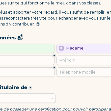
ues sur ce qui fonctionne le mieux dans vos classes.
lus et apporter votre regard, il vous suffit de remplir le 
s recontactera très vite pour échanger avec vous sur le p
ns d’y contribuer. 😊
nnées 📬
ple choice field
Untitled multiple choice f
Madame
B
*
*
itulaire de
*
ire de posséder une certification pour pouvoir participer à 