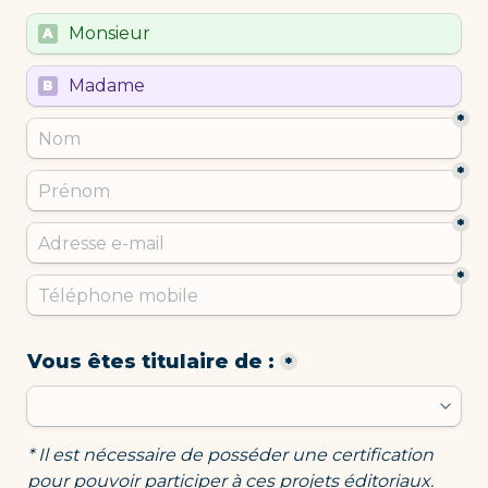
Untitled multiple choice field
Monsieur
A
Untitled multiple choice field
Madame
B
*
*
*
*
Vous êtes titulaire de :
*
* Il est nécessaire de posséder une certification 
pour pouvoir participer à ces projets éditoriaux. 